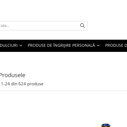
DULCIURI
PRODUSE DE ÎNGRIJIRE PERSONALĂ
PRODUSE D
Produsele
1-
24
din
624
produse