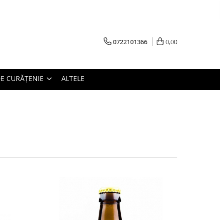
0722101366
0,00
E CURĂȚENIE
ALTELE