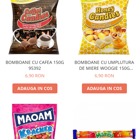
BOMBOANE CU CAFEA 150G
BOMBOANE CU UMPLUTURA
95392
DE MIERE WOOGIE 150G
95391
6,90 RON
6,90 RON
ADAUGA IN COS
ADAUGA IN COS