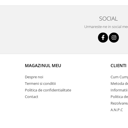
SOCIAL
Urmareste-ne in social me
MAGAZINUL MEU
CLIENTI
Despre noi
Cum Cum
Termeni si conditii
Metoda de
Politica de confidentialitate
Informatii
Contact
Politica de
Rezolvare
A.N.P.C