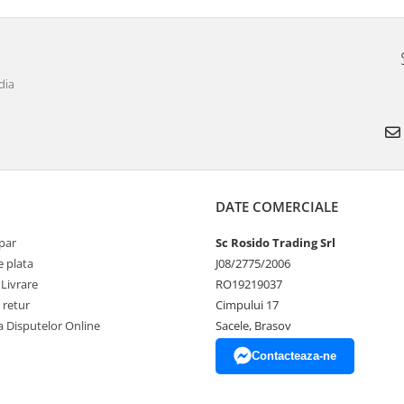
dia
DATE COMERCIALE
par
Sc Rosido Trading Srl
 plata
J08/2775/2006
 Livrare
RO19219037
 retur
Cimpului 17
a Disputelor Online
Sacele, Brasov
Contacteaza-ne