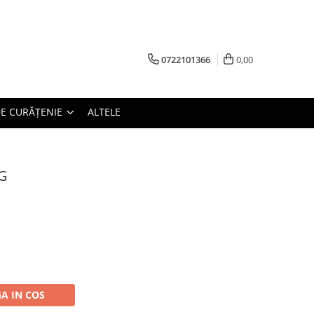
0722101366
0,00
E CURĂȚENIE
ALTELE
G
A IN COS