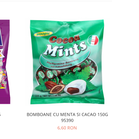
BOMBOANE CU MENTA SI CACAO 150G
G
ACADELE LOLLIES BUBLE POP 144G GZ
95390
6,60 RON