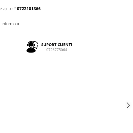
e ajutor?
0722101366
informatii
SUPORT CLIENTI
0726775064