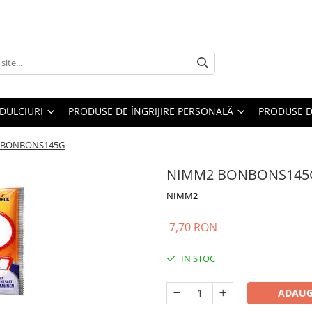
DULCIURI
PRODUSE DE ÎNGRIJIRE PERSONALĂ
PRODUSE D
 BONBONS145G
NIMM2 BONBONS145
NIMM2
7,70 RON
IN STOC
ADAUG