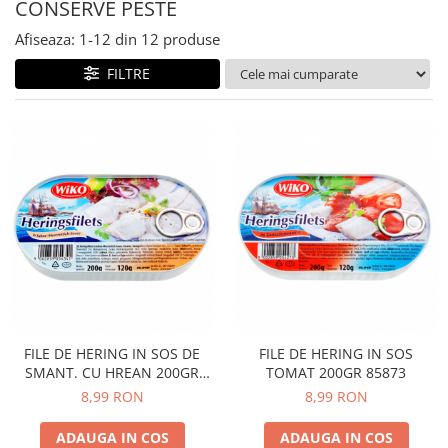
CONSERVE PESTE
GEMURI
INĂLBITOR SI SOLUȚII PENTRU
Afiseaza:
1-
12
din
12
produse
PASTE
INDEPĂRTAREA PETELOR
SEMIPREPARATE
FILTRE
ODORIZANTE DE BAIE
SOSURI
ODORIZANTE DE CAMERĂ
VITAMINE / EFERVESCENTE
PROSOAPE DE BUCĂTARIE / LAVETE
/ BUREȚI
FILE DE HERING IN SOS DE
FILE DE HERING IN SOS
SMANT. CU HREAN 200GR
TOMAT 200GR 85873
85871
8,99 RON
8,99 RON
ADAUGA IN COS
ADAUGA IN COS