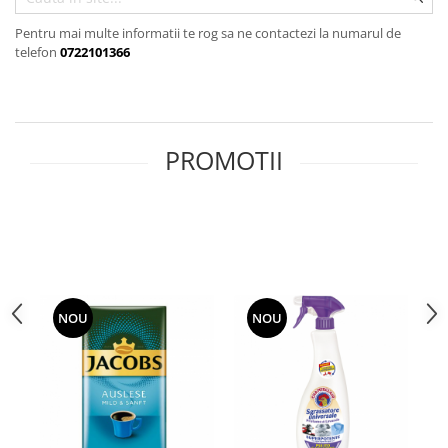
GEMURI
INĂLBITOR SI SOLUȚII PENTRU
Pentru mai multe informatii te rog sa ne contactezi la numarul de
PASTE
INDEPĂRTAREA PETELOR
telefon
0722101366
SEMIPREPARATE
ODORIZANTE DE BAIE
SOSURI
ODORIZANTE DE CAMERĂ
VITAMINE / EFERVESCENTE
PROSOAPE DE BUCĂTARIE / LAVETE
PROMOTII
/ BUREȚI
NOU
NOU