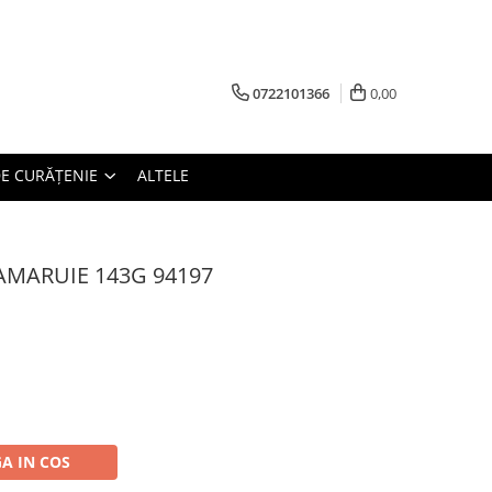
0722101366
0,00
E CURĂȚENIE
ALTELE
MARUIE 143G 94197
A IN COS