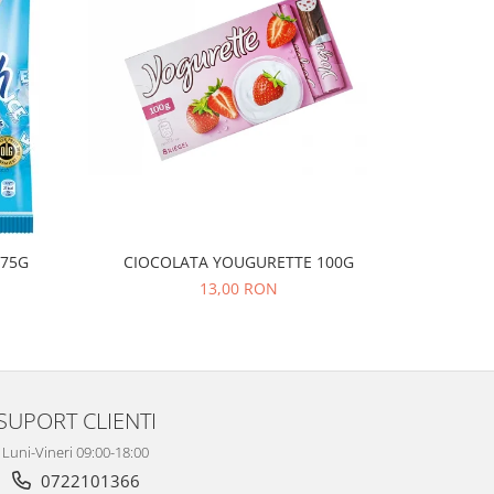
NOU
 475G
CIOCOLATA YOUGURETTE 100G
MA
13,00 RON
SUPORT CLIENTI
Luni-Vineri 09:00-18:00
0722101366