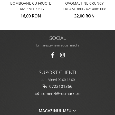
BOMBOANE CU FRUCTE
OVOMALTINE CRUNCY
CAMPINO 325G
CREAM 380G 4214081008
16,00 RON
32,00 RON
SOCIAL
Urmareste-ne in social media
SUPORT CLIENTI
Luni-Vineri 09:00-18:00
0722101366
comenzi@rosmarkt.ro
MAGAZINUL MEU