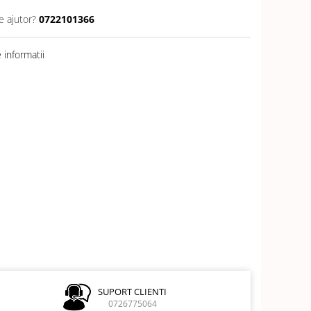
e ajutor?
0722101366
informatii
SUPORT CLIENTI
0726775064