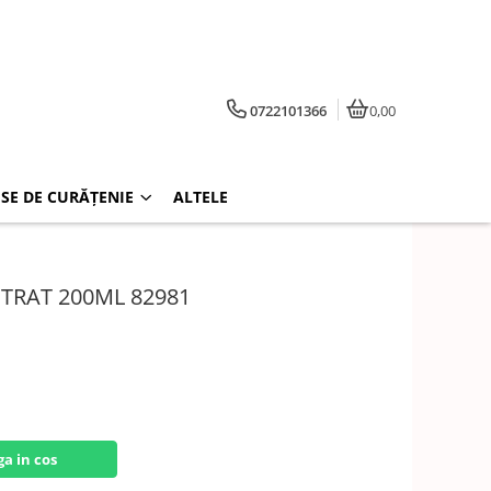
0722101366
0,00
SE DE CURĂȚENIE
ALTELE
TRAT 200ML 82981
a in cos