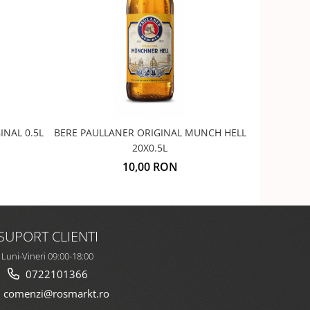
NAL 0.5L
BERE PAULLANER ORIGINAL MUNCH HELL
BERE PAU
20X0.5L
10,00 RON
SUPORT CLIENTI
Luni-Vineri 09:00-18:00
0722101366
comenzi@rosmarkt.ro