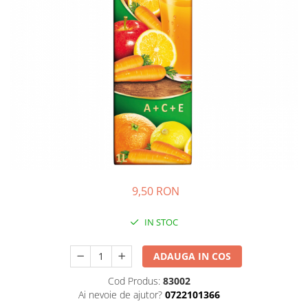
GEMURI
INĂLBITOR SI SOLUȚII PENTRU
PASTE
INDEPĂRTAREA PETELOR
SEMIPREPARATE
ODORIZANTE DE BAIE
SOSURI
ODORIZANTE DE CAMERĂ
VITAMINE / EFERVESCENTE
PROSOAPE DE BUCĂTARIE / LAVETE
/ BUREȚI
9,50 RON
IN STOC
ADAUGA IN COS
Cod Produs:
83002
Ai nevoie de ajutor?
0722101366