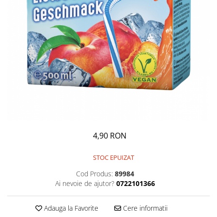
GEMURI
INĂLBITOR SI SOLUȚII PENTRU
PASTE
INDEPĂRTAREA PETELOR
SEMIPREPARATE
ODORIZANTE DE BAIE
SOSURI
ODORIZANTE DE CAMERĂ
VITAMINE / EFERVESCENTE
PROSOAPE DE BUCĂTARIE / LAVETE
/ BUREȚI
4,90 RON
STOC EPUIZAT
Cod Produs:
89984
Ai nevoie de ajutor?
0722101366
Adauga la Favorite
Cere informatii