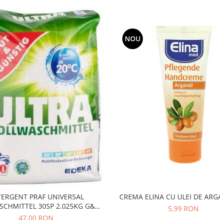
NOU
CREMA ELINA CU ULEI DE AR
TERGENT PRAF UNIVERSAL
SCHMITTEL 30SP 2.025KG G&G
5,99 RON
4394209009
47,00 RON