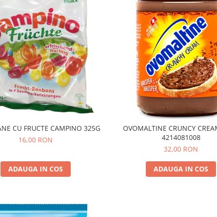
NE CU FRUCTE CAMPINO 325G
OVOMALTINE CRUNCY CREA
4214081008
16,00 RON
32,00 RON
ADAUGA IN COS
ADAUGA IN COS