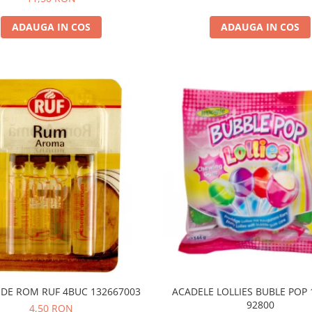
ADAUGA IN COS
ADAUGA IN COS
 DE ROM RUF 4BUC 132667003
ACADELE LOLLIES BUBLE POP 144G GZ
92800
4,50 RON