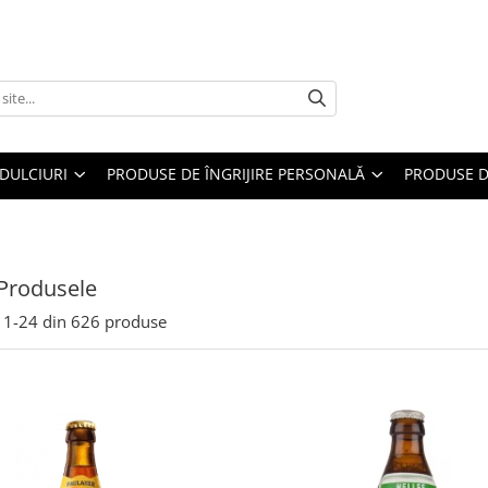
DULCIURI
PRODUSE DE ÎNGRIJIRE PERSONALĂ
PRODUSE D
Produsele
1-
24
din
626
produse