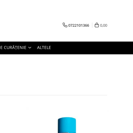
0722101366
0,00
E CURĂȚENIE
ALTELE