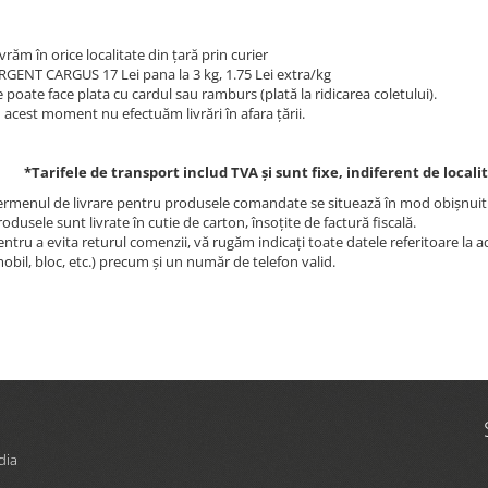
vrăm în orice localitate din țară prin curier
RGENT CARGUS 17 Lei pana la 3 kg, 1.75 Lei extra/kg
e poate face plata cu cardul sau ramburs (plată la ridicarea coletului).
n acest moment nu efectuăm livrări în afara țării.
*Tarifele de transport includ TVA şi sunt fixe, indiferent de local
ermenul de livrare pentru produsele comandate se situează în mod obişnuit î
rodusele sunt livrate în cutie de carton, însoţite de factură fiscală.
entru a evita returul comenzii, vă rugăm indicaţi toate datele referitoare la
mobil, bloc, etc.) precum şi un număr de telefon valid.
dia