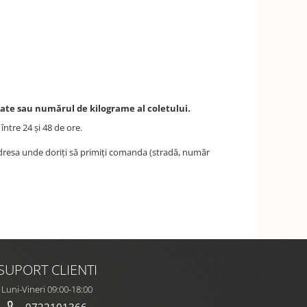
itate sau numărul de kilograme al coletului.
ntre 24 şi 48 de ore.
 adresa unde doriţi să primiţi comanda (stradă, număr
SUPORT CLIENTI
Luni-Vineri 09:00-18:00