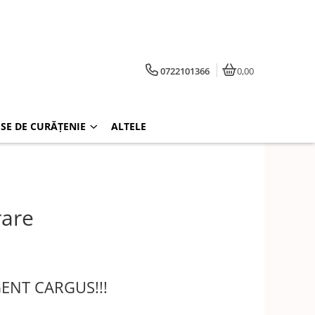
0722101366
0,00
SE DE CURĂȚENIE
ALTELE
rare
RGENT CARGUS!!!