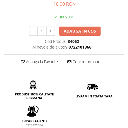
GEMURI
18,00 RON
INĂLBITOR SI SOLUȚII PENTRU
PASTE
INDEPĂRTAREA PETELOR
IN STOC
SEMIPREPARATE
ODORIZANTE DE BAIE
SOSURI
ADAUGA IN COS
ODORIZANTE DE CAMERĂ
VITAMINE / EFERVESCENTE
PROSOAPE DE BUCĂTARIE / LAVETE
Cod Produs:
84062
/ BUREȚI
Ai nevoie de ajutor?
0722101366
Adauga la Favorite
Cere informatii
PRODUSE 100% CALITATE
LIVRAM IN TOATA TARA
GERMANA
SUPORT CLIENTI
0726775064