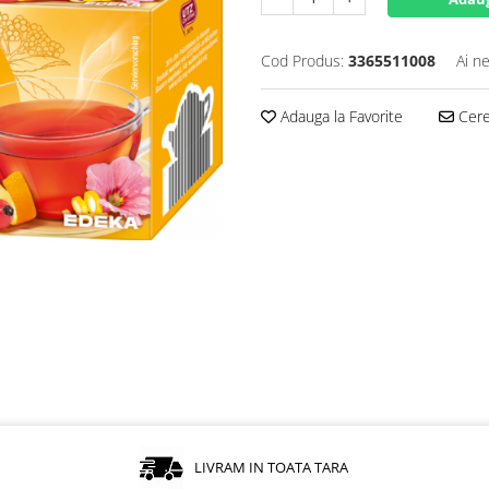
Cod Produs:
3365511008
Ai n
Adauga la Favorite
Cere 
LIVRAM IN TOATA TARA