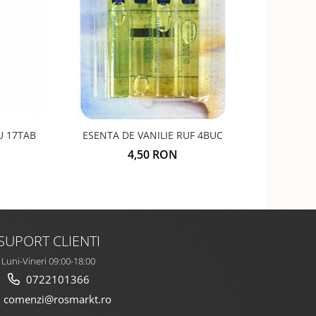
NOU
U 17TAB
ESENTA DE VANILIE RUF 4BUC
CEAI GH
4,50 RON
SUPORT CLIENTI
Luni-Vineri 09:00-18:00
0722101366
comenzi@rosmarkt.ro