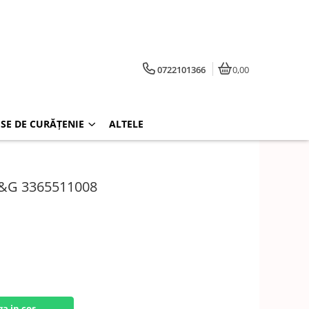
0722101366
0,00
SE DE CURĂȚENIE
ALTELE
&G 3365511008
a in cos