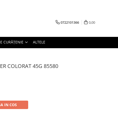
0722101366
0,00
E CURĂȚENIE
ALTELE
PER COLORAT 45G 85580
A IN COS