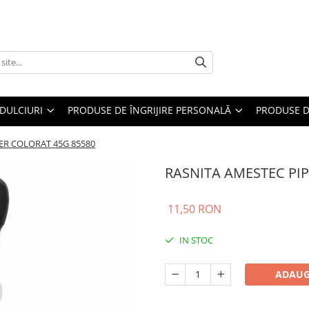
DULCIURI
PRODUSE DE ÎNGRIJIRE PERSONALĂ
PRODUSE D
ER COLORAT 45G 85580
RASNITA AMESTEC PI
11,50 RON
IN STOC
ADAUG