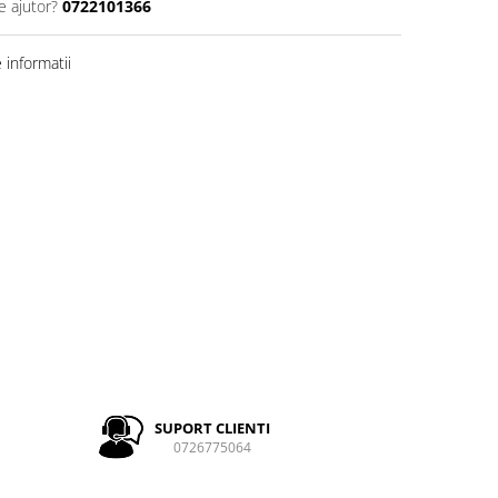
e ajutor?
0722101366
informatii
SUPORT CLIENTI
0726775064