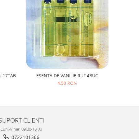
NOU
U 17TAB
ESENTA DE VANILIE RUF 4BUC
CEAI GH
4,50 RON
SUPORT CLIENTI
Luni-Vineri 09:00-18:00
0722101366