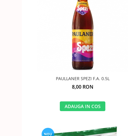
GEMURI
INĂLBITOR SI SOLUȚII PENTRU
PASTE
INDEPĂRTAREA PETELOR
SEMIPREPARATE
ODORIZANTE DE BAIE
SOSURI
ODORIZANTE DE CAMERĂ
VITAMINE / EFERVESCENTE
PROSOAPE DE BUCĂTARIE / LAVETE
/ BUREȚI
PAULLANER SPEZI F.A. 0.5L
8,00 RON
ADAUGA IN COS
NOU