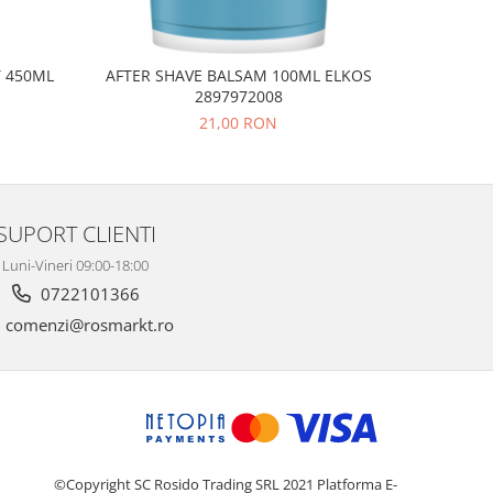
T 450ML
AFTER SHAVE BALSAM 100ML ELKOS
PASTA 
2897972008
T
21,00 RON
SUPORT CLIENTI
Luni-Vineri 09:00-18:00
0722101366
comenzi@rosmarkt.ro
©Copyright SC Rosido Trading SRL 2021
Platforma E-