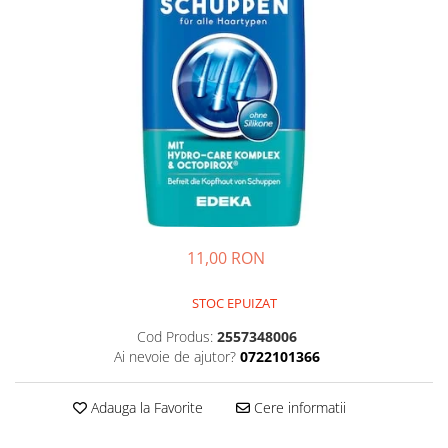
GEMURI
INĂLBITOR SI SOLUȚII PENTRU
PASTE
INDEPĂRTAREA PETELOR
SEMIPREPARATE
ODORIZANTE DE BAIE
SOSURI
ODORIZANTE DE CAMERĂ
VITAMINE / EFERVESCENTE
PROSOAPE DE BUCĂTARIE / LAVETE
/ BUREȚI
11,00 RON
STOC EPUIZAT
Cod Produs:
2557348006
Ai nevoie de ajutor?
0722101366
Adauga la Favorite
Cere informatii