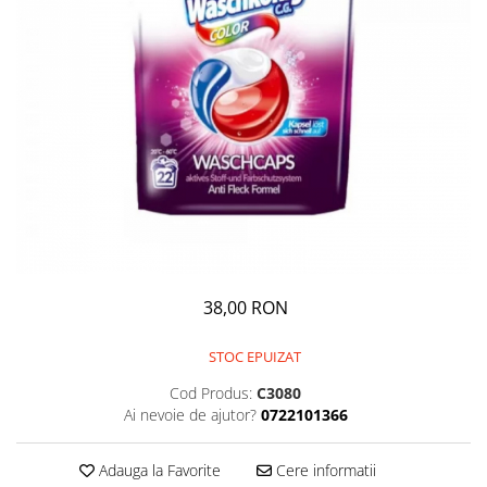
GEMURI
INĂLBITOR SI SOLUȚII PENTRU
PASTE
INDEPĂRTAREA PETELOR
SEMIPREPARATE
ODORIZANTE DE BAIE
SOSURI
ODORIZANTE DE CAMERĂ
VITAMINE / EFERVESCENTE
PROSOAPE DE BUCĂTARIE / LAVETE
/ BUREȚI
38,00 RON
STOC EPUIZAT
Cod Produs:
C3080
Ai nevoie de ajutor?
0722101366
Adauga la Favorite
Cere informatii