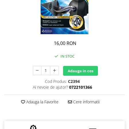
GEMURI
INĂLBITOR SI SOLUȚII PENTRU
PASTE
INDEPĂRTAREA PETELOR
SEMIPREPARATE
ODORIZANTE DE BAIE
SOSURI
ODORIZANTE DE CAMERĂ
VITAMINE / EFERVESCENTE
PROSOAPE DE BUCĂTARIE / LAVETE
16,00 RON
/ BUREȚI
IN STOC
Adauga in cos
Cod Produs:
C2394
Ai nevoie de ajutor?
0722101366
Adauga la Favorite
Cere informatii