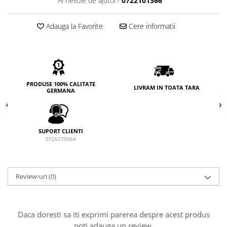
Ai nevoie de ajutor?
0722101366
Adauga la Favorite
Cere informatii
PRODUSE 100% CALITATE
LIVRAM IN TOATA TARA
GERMANA
SUPORT CLIENTI
0726775064
Review-uri
(0)
Daca doresti sa iti exprimi parerea despre acest produs
poti adauga un review.