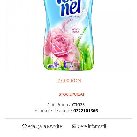
GEMURI
INĂLBITOR SI SOLUȚII PENTRU
PASTE
INDEPĂRTAREA PETELOR
SEMIPREPARATE
ODORIZANTE DE BAIE
SOSURI
ODORIZANTE DE CAMERĂ
VITAMINE / EFERVESCENTE
PROSOAPE DE BUCĂTARIE / LAVETE
/ BUREȚI
22,00 RON
STOC EPUIZAT
Cod Produs:
C3075
Ai nevoie de ajutor?
0722101366
Adauga la Favorite
Cere informatii