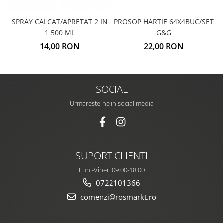
SPRAY CALCAT/APRETAT 2 IN
PROSOP HARTIE 64X4BUC/SET
1 500 ML
G&G
14,00 RON
22,00 RON
SOCIAL
Urmareste-ne in social media
SUPORT CLIENTI
Luni-Vineri 09:00-18:00
0722101366
comenzi@rosmarkt.ro