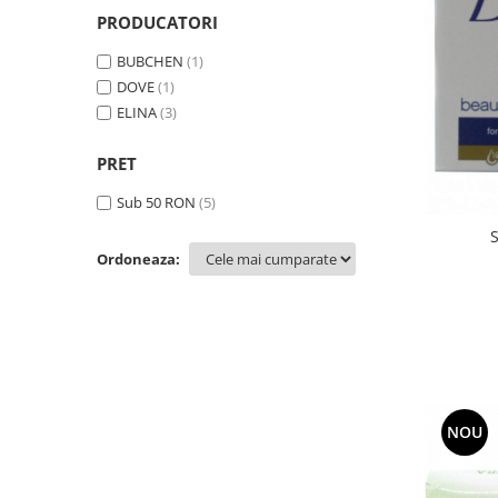
GEMURI
PRODUCATORI
INĂLBITOR SI SOLUȚII PENTRU
PASTE
INDEPĂRTAREA PETELOR
BUBCHEN
(1)
SEMIPREPARATE
ODORIZANTE DE BAIE
DOVE
(1)
ELINA
(3)
SOSURI
ODORIZANTE DE CAMERĂ
VITAMINE / EFERVESCENTE
PROSOAPE DE BUCĂTARIE / LAVETE
PRET
/ BUREȚI
Sub 50 RON
(5)
Ordoneaza:
NOU