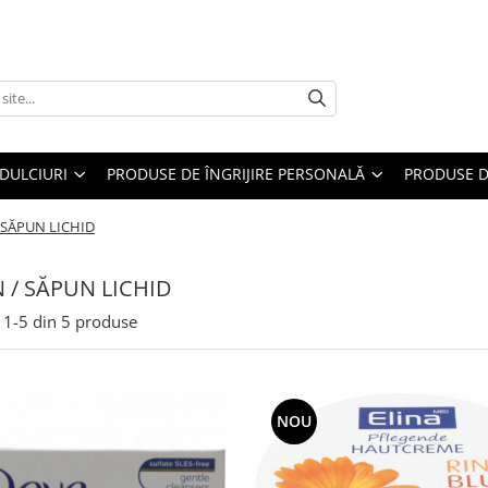
DULCIURI
PRODUSE DE ÎNGRIJIRE PERSONALĂ
PRODUSE D
 SĂPUN LICHID
 / SĂPUN LICHID
1-
5
din
5
produse
NOU