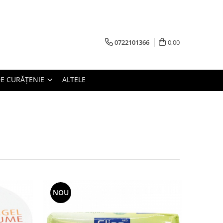
0722101366
0,00
E CURĂȚENIE
ALTELE
NOU