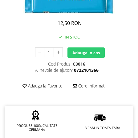
GEMURI
INĂLBITOR SI SOLUȚII PENTRU
PASTE
INDEPĂRTAREA PETELOR
SEMIPREPARATE
12,50 RON
ODORIZANTE DE BAIE
SOSURI
ODORIZANTE DE CAMERĂ
IN STOC
VITAMINE / EFERVESCENTE
PROSOAPE DE BUCĂTARIE / LAVETE
/ BUREȚI
Adauga in cos
Cod Produs:
C3016
Ai nevoie de ajutor?
0722101366
Adauga la Favorite
Cere informatii
PRODUSE 100% CALITATE
LIVRAM IN TOATA TARA
GERMANA