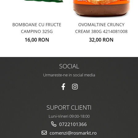
BOMBOANE CU FRUCTE
OVOMALTINE CRUNCY
CAMPINO 325G
CREAM 380G 4214081008
16,00 RON
32,00 RON
SOCIAL
Urmareste-ne in social media
SUPORT CLIENTI
Luni-Vineri 09:00-18:00
0722101366
comenzi@rosmarkt.ro