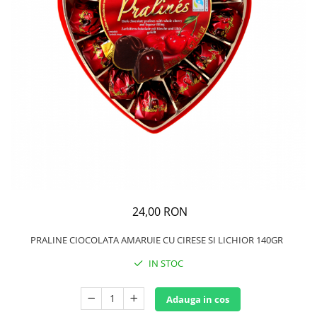
GEMURI
INĂLBITOR SI SOLUȚII PENTRU
PASTE
INDEPĂRTAREA PETELOR
SEMIPREPARATE
ODORIZANTE DE BAIE
SOSURI
ODORIZANTE DE CAMERĂ
VITAMINE / EFERVESCENTE
PROSOAPE DE BUCĂTARIE / LAVETE
/ BUREȚI
24,00 RON
PRALINE CIOCOLATA AMARUIE CU CIRESE SI LICHIOR 140GR
IN STOC
Adauga in cos