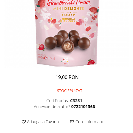
GEMURI
INĂLBITOR SI SOLUȚII PENTRU
PASTE
INDEPĂRTAREA PETELOR
SEMIPREPARATE
ODORIZANTE DE BAIE
SOSURI
ODORIZANTE DE CAMERĂ
VITAMINE / EFERVESCENTE
PROSOAPE DE BUCĂTARIE / LAVETE
/ BUREȚI
19,00 RON
STOC EPUIZAT
Cod Produs:
C3251
Ai nevoie de ajutor?
0722101366
Adauga la Favorite
Cere informatii