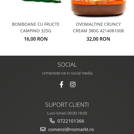
BOMBOANE CU FRUCTE
OVOMALTINE CRUNCY
CAMPINO 325G
CREAM 380G 4214081008
16,00 RON
32,00 RON
SOCIAL
Urmareste-ne in social media
SUPORT CLIENTI
Luni-Vineri 09:00-18:00
0722101366
comenzi@rosmarkt.ro