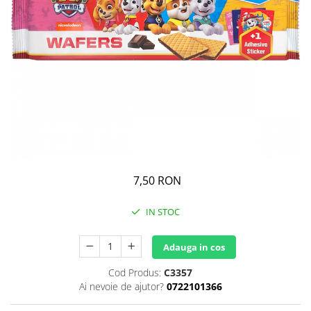
GEMURI
INĂLBITOR SI SOLUȚII PENTRU
PASTE
INDEPĂRTAREA PETELOR
SEMIPREPARATE
ODORIZANTE DE BAIE
SOSURI
ODORIZANTE DE CAMERĂ
VITAMINE / EFERVESCENTE
PROSOAPE DE BUCĂTARIE / LAVETE
/ BUREȚI
7,50 RON
IN STOC
Adauga in cos
Cod Produs:
C3357
Ai nevoie de ajutor?
0722101366