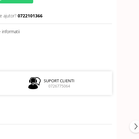
e ajutor?
0722101366
informatii
SUPORT CLIENTI
0726775064