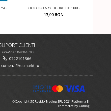
 475G
CIOCOLATA YOUGURETTE 100G
MA
13,00 RON
SUPORT CLIENTI
Luni-Vineri 09:00-18:00
0722101366
comenzi@rosmarkt.ro
©Copyright SC Rosido Trading SRL 2021
Platforma E-
commerce by Gomag