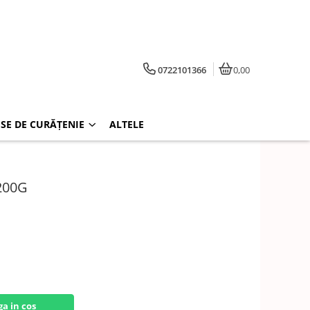
0722101366
0,00
SE DE CURĂȚENIE
ALTELE
200G
a in cos