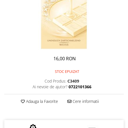
GEMURI
INĂLBITOR SI SOLUȚII PENTRU
PASTE
INDEPĂRTAREA PETELOR
SEMIPREPARATE
ODORIZANTE DE BAIE
SOSURI
ODORIZANTE DE CAMERĂ
VITAMINE / EFERVESCENTE
PROSOAPE DE BUCĂTARIE / LAVETE
/ BUREȚI
16,00 RON
STOC EPUIZAT
Cod Produs:
C3409
Ai nevoie de ajutor?
0722101366
Adauga la Favorite
Cere informatii