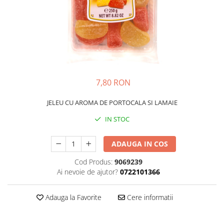
GEMURI
INĂLBITOR SI SOLUȚII PENTRU
PASTE
INDEPĂRTAREA PETELOR
SEMIPREPARATE
ODORIZANTE DE BAIE
SOSURI
ODORIZANTE DE CAMERĂ
VITAMINE / EFERVESCENTE
PROSOAPE DE BUCĂTARIE / LAVETE
/ BUREȚI
7,80 RON
JELEU CU AROMA DE PORTOCALA SI LAMAIE
IN STOC
ADAUGA IN COS
Cod Produs:
9069239
Ai nevoie de ajutor?
0722101366
Adauga la Favorite
Cere informatii