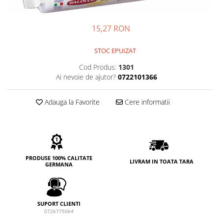
GEMURI
INĂLBITOR SI SOLUȚII PENTRU
PASTE
INDEPĂRTAREA PETELOR
15,27 RON
SEMIPREPARATE
ODORIZANTE DE BAIE
SOSURI
STOC EPUIZAT
ODORIZANTE DE CAMERĂ
VITAMINE / EFERVESCENTE
Cod Produs:
1301
PROSOAPE DE BUCĂTARIE / LAVETE
Ai nevoie de ajutor?
0722101366
/ BUREȚI
Adauga la Favorite
Cere informatii
PRODUSE 100% CALITATE
LIVRAM IN TOATA TARA
GERMANA
SUPORT CLIENTI
0726775064