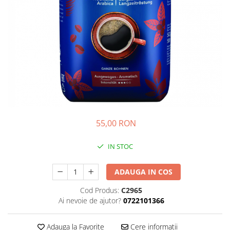
GEMURI
INĂLBITOR SI SOLUȚII PENTRU
PASTE
INDEPĂRTAREA PETELOR
SEMIPREPARATE
ODORIZANTE DE BAIE
SOSURI
ODORIZANTE DE CAMERĂ
VITAMINE / EFERVESCENTE
PROSOAPE DE BUCĂTARIE / LAVETE
/ BUREȚI
55,00 RON
IN STOC
ADAUGA IN COS
Cod Produs:
C2965
Ai nevoie de ajutor?
0722101366
Adauga la Favorite
Cere informatii