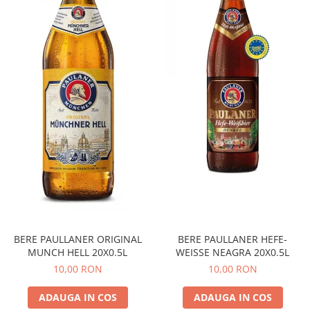
GEMURI
INĂLBITOR SI SOLUȚII PENTRU
PASTE
INDEPĂRTAREA PETELOR
SEMIPREPARATE
ODORIZANTE DE BAIE
SOSURI
ODORIZANTE DE CAMERĂ
VITAMINE / EFERVESCENTE
PROSOAPE DE BUCĂTARIE / LAVETE
/ BUREȚI
BERE PAULLANER ORIGINAL
BERE PAULLANER HEFE-
MUNCH HELL 20X0.5L
WEISSE NEAGRA 20X0.5L
10,00 RON
10,00 RON
ADAUGA IN COS
ADAUGA IN COS