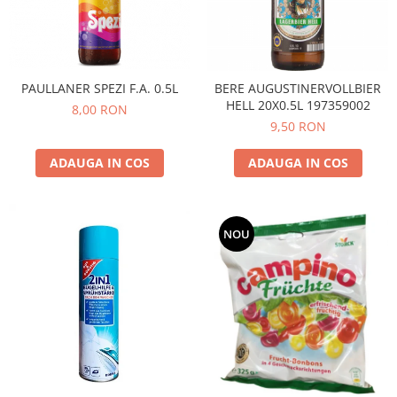
GEMURI
INĂLBITOR SI SOLUȚII PENTRU
PASTE
INDEPĂRTAREA PETELOR
SEMIPREPARATE
ODORIZANTE DE BAIE
PAULLANER SPEZI F.A. 0.5L
BERE AUGUSTINERVOLLBIER
SOSURI
ODORIZANTE DE CAMERĂ
HELL 20X0.5L 197359002
8,00 RON
VITAMINE / EFERVESCENTE
PROSOAPE DE BUCĂTARIE / LAVETE
9,50 RON
/ BUREȚI
ADAUGA IN COS
ADAUGA IN COS
NOU