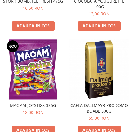
STORK BOMB. ICE FRESH 475G
CIOCOLATA YOUGURETTE
100G
16,50 RON
13,00 RON
ADAUGA IN COS
ADAUGA IN COS
NOU
MAOAM JOYSTIXX 325G
CAFEA DALLMAYR PRODOMO
BOABE 500G
18,00 RON
59,00 RON
ADAUGA IN COS
ADAUGA IN COS