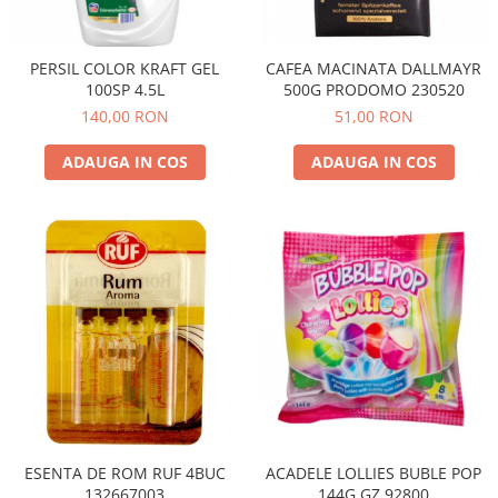
PERSIL COLOR KRAFT GEL
CAFEA MACINATA DALLMAYR
100SP 4.5L
500G PRODOMO 230520
140,00 RON
51,00 RON
ADAUGA IN COS
ADAUGA IN COS
ESENTA DE ROM RUF 4BUC
ACADELE LOLLIES BUBLE POP
132667003
144G GZ 92800