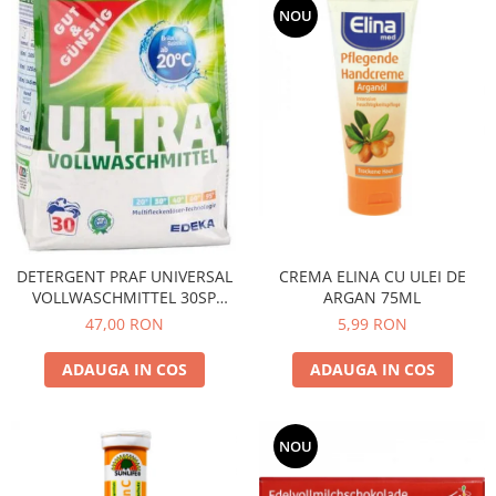
NOU
DETERGENT PRAF UNIVERSAL
CREMA ELINA CU ULEI DE
VOLLWASCHMITTEL 30SP
ARGAN 75ML
2.025KG G&G 4394209009
47,00 RON
5,99 RON
ADAUGA IN COS
ADAUGA IN COS
NOU