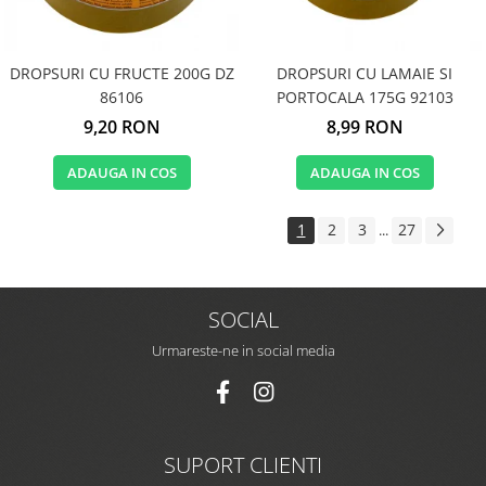
DROPSURI CU FRUCTE 200G DZ
DROPSURI CU LAMAIE SI
86106
PORTOCALA 175G 92103
9,20 RON
8,99 RON
ADAUGA IN COS
ADAUGA IN COS
1
2
3
27
...
SOCIAL
Urmareste-ne in social media
SUPORT CLIENTI