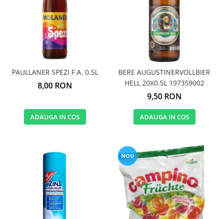
GEMURI
INĂLBITOR SI SOLUȚII PENTRU
PASTE
INDEPĂRTAREA PETELOR
SEMIPREPARATE
ODORIZANTE DE BAIE
SOSURI
ODORIZANTE DE CAMERĂ
VITAMINE / EFERVESCENTE
PROSOAPE DE BUCĂTARIE / LAVETE
PAULLANER SPEZI F.A. 0.5L
BERE AUGUSTINERVOLLBIER
/ BUREȚI
HELL 20X0.5L 197359002
8,00 RON
9,50 RON
ADAUGA IN COS
ADAUGA IN COS
NOU