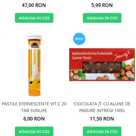
2.025KG G&G 4394209009
5,99 RON
47,00 RON
ADAUGA IN COS
ADAUGA IN COS
NOU
PASTILE EFERVESCENTE VIT.C 20
CIOCOLATA JT CU ALUNE DE
TAB SUNLIFE
PADURE INTREGI 100G
6,00 RON
11,50 RON
ADAUGA IN COS
ADAUGA IN COS