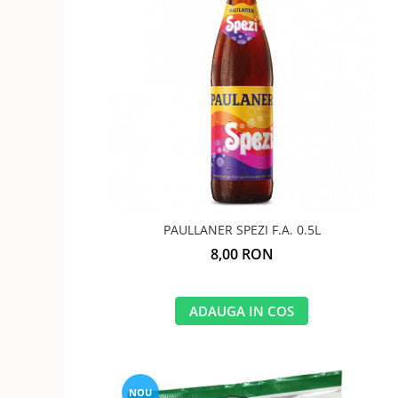
GEMURI
INĂLBITOR SI SOLUȚII PENTRU
PASTE
INDEPĂRTAREA PETELOR
SEMIPREPARATE
ODORIZANTE DE BAIE
SOSURI
ODORIZANTE DE CAMERĂ
VITAMINE / EFERVESCENTE
PROSOAPE DE BUCĂTARIE / LAVETE
/ BUREȚI
PAULLANER SPEZI F.A. 0.5L
8,00 RON
ADAUGA IN COS
NOU