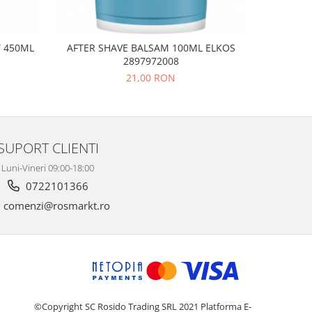
T 450ML
AFTER SHAVE BALSAM 100ML ELKOS
PASTA 
2897972008
T
21,00 RON
SUPORT CLIENTI
Luni-Vineri 09:00-18:00
0722101366
comenzi@rosmarkt.ro
©Copyright SC Rosido Trading SRL 2021
Platforma E-