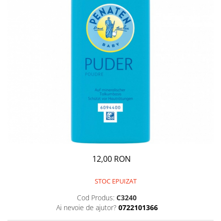
GEMURI
INĂLBITOR SI SOLUȚII PENTRU
PASTE
INDEPĂRTAREA PETELOR
SEMIPREPARATE
ODORIZANTE DE BAIE
SOSURI
ODORIZANTE DE CAMERĂ
VITAMINE / EFERVESCENTE
PROSOAPE DE BUCĂTARIE / LAVETE
/ BUREȚI
12,00 RON
STOC EPUIZAT
Cod Produs:
C3240
Ai nevoie de ajutor?
0722101366