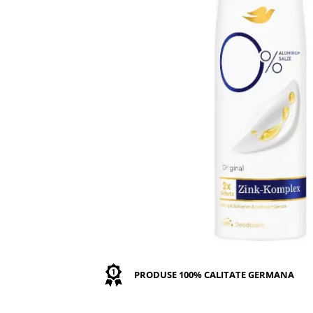
GEMURI
INĂLBITOR SI SOLUȚII PENTRU
PASTE
INDEPĂRTAREA PETELOR
SEMIPREPARATE
ODORIZANTE DE BAIE
SOSURI
ODORIZANTE DE CAMERĂ
VITAMINE / EFERVESCENTE
PROSOAPE DE BUCĂTARIE / LAVETE
/ BUREȚI
PRODUSE 100% CALITATE GERMANA