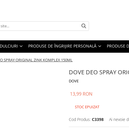
DULCIURI
PRODUSE DE ÎNGRIJIRE PERSONALĂ
PRODUSE D
O SPRAY ORIGINAL ZINK KOMPLEX 150ML
DOVE DEO SPRAY ORI
DOVE
13,99 RON
STOC EPUIZAT
Cod Produs:
C3398
Ai nevoie d