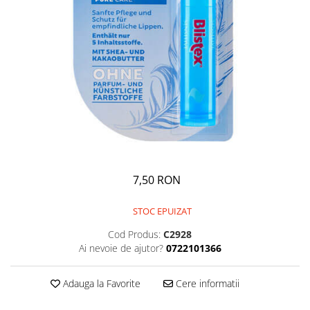
GEMURI
INĂLBITOR SI SOLUȚII PENTRU
PASTE
INDEPĂRTAREA PETELOR
SEMIPREPARATE
ODORIZANTE DE BAIE
SOSURI
ODORIZANTE DE CAMERĂ
VITAMINE / EFERVESCENTE
PROSOAPE DE BUCĂTARIE / LAVETE
/ BUREȚI
7,50 RON
STOC EPUIZAT
Cod Produs:
C2928
Ai nevoie de ajutor?
0722101366
Adauga la Favorite
Cere informatii