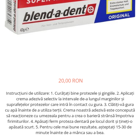
GEMURI
INĂLBITOR SI SOLUȚII PENTRU
PASTE
INDEPĂRTAREA PETELOR
SEMIPREPARATE
ODORIZANTE DE BAIE
SOSURI
ODORIZANTE DE CAMERĂ
VITAMINE / EFERVESCENTE
PROSOAPE DE BUCĂTARIE / LAVETE
/ BUREȚI
20,00 RON
Instrucțiuni de utilizare: 1. Curățați bine protezele și gingiile.
2. Aplicați
crema adezivă selectiv la intervale de-a lungul marginilor și
suprafețelor protezelor care intră în contact cu gura.
3. Clătiți-vă gura
cu apă înainte de a utiliza terții.
Crema noastră adezivă este concepută
să reacționeze cu umezeala pentru a crea o barieră strânsă împotriva
firimiturilor.
4. Apăsați ferm proteza dentară pe locul dorit și țineți-o
apăsată scurt.
5. Pentru cele mai bune rezultate, așteptați 15-30 de
minute înainte de a mânca sau a bea.