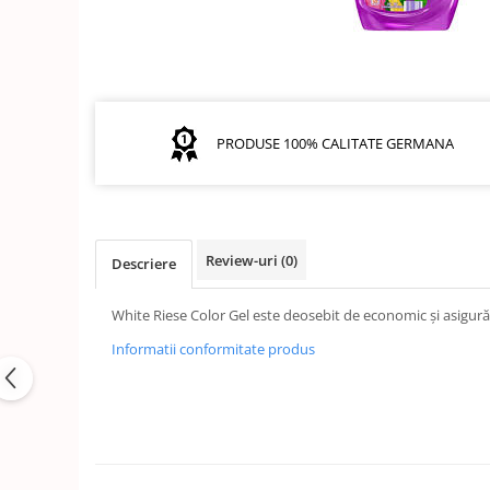
GEMURI
INĂLBITOR SI SOLUȚII PENTRU
PASTE
INDEPĂRTAREA PETELOR
SEMIPREPARATE
ODORIZANTE DE BAIE
SOSURI
ODORIZANTE DE CAMERĂ
PRODUSE 100% CALITATE GERMANA
VITAMINE / EFERVESCENTE
PROSOAPE DE BUCĂTARIE / LAVETE
/ BUREȚI
Review-uri
(0)
Descriere
White Riese Color Gel este deosebit de economic și asigură r
Informatii conformitate produs