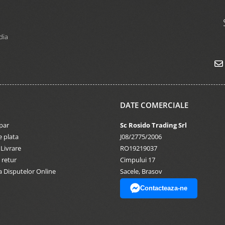
dia
DATE COMERCIALE
par
Sc Rosido Trading Srl
 plata
J08/2775/2006
 Livrare
RO19219037
 retur
Cimpului 17
a Disputelor Online
Sacele, Brasov
Contacteaza-ne