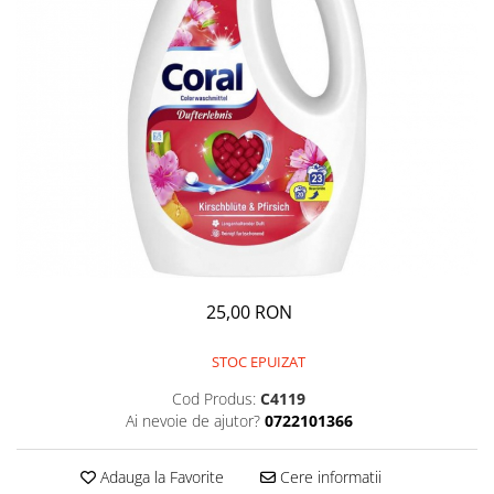
GEMURI
INĂLBITOR SI SOLUȚII PENTRU
PASTE
INDEPĂRTAREA PETELOR
SEMIPREPARATE
ODORIZANTE DE BAIE
SOSURI
ODORIZANTE DE CAMERĂ
VITAMINE / EFERVESCENTE
PROSOAPE DE BUCĂTARIE / LAVETE
/ BUREȚI
25,00 RON
STOC EPUIZAT
Cod Produs:
C4119
Ai nevoie de ajutor?
0722101366
Adauga la Favorite
Cere informatii