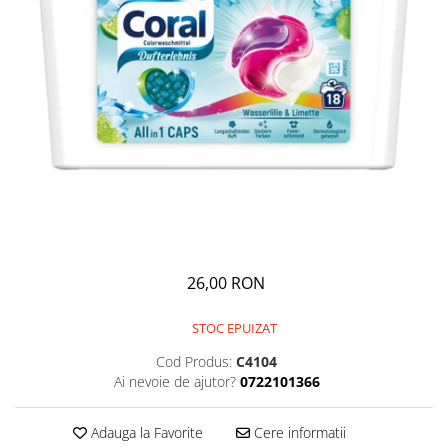
GEMURI
INĂLBITOR SI SOLUȚII PENTRU
PASTE
INDEPĂRTAREA PETELOR
SEMIPREPARATE
ODORIZANTE DE BAIE
SOSURI
ODORIZANTE DE CAMERĂ
VITAMINE / EFERVESCENTE
PROSOAPE DE BUCĂTARIE / LAVETE
/ BUREȚI
26,00 RON
STOC EPUIZAT
Cod Produs:
C4104
Ai nevoie de ajutor?
0722101366
Adauga la Favorite
Cere informatii