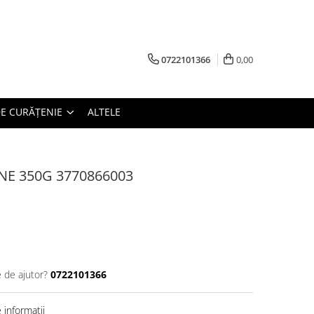
0722101366
0,00
E CURĂȚENIE
ALTELE
NE 350G 3770866003
e de ajutor?
0722101366
informatii