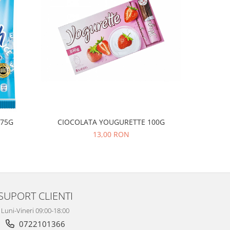
NOU
 475G
CIOCOLATA YOUGURETTE 100G
MA
13,00 RON
SUPORT CLIENTI
Luni-Vineri 09:00-18:00
0722101366