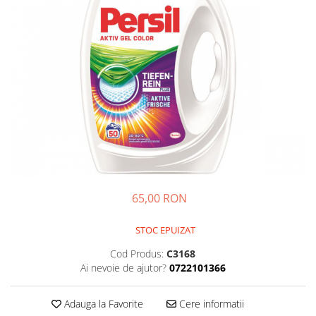
GEMURI
INĂLBITOR SI SOLUȚII PENTRU
PASTE
INDEPĂRTAREA PETELOR
SEMIPREPARATE
ODORIZANTE DE BAIE
SOSURI
ODORIZANTE DE CAMERĂ
VITAMINE / EFERVESCENTE
PROSOAPE DE BUCĂTARIE / LAVETE
/ BUREȚI
65,00 RON
STOC EPUIZAT
Cod Produs:
C3168
Ai nevoie de ajutor?
0722101366
Adauga la Favorite
Cere informatii