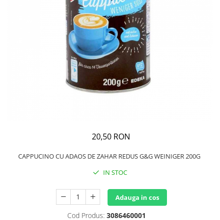
GEMURI
INĂLBITOR SI SOLUȚII PENTRU
PASTE
INDEPĂRTAREA PETELOR
SEMIPREPARATE
ODORIZANTE DE BAIE
SOSURI
ODORIZANTE DE CAMERĂ
VITAMINE / EFERVESCENTE
PROSOAPE DE BUCĂTARIE / LAVETE
/ BUREȚI
20,50 RON
CAPPUCINO CU ADAOS DE ZAHAR REDUS G&G WEINIGER 200G
IN STOC
Adauga in cos
Cod Produs:
3086460001