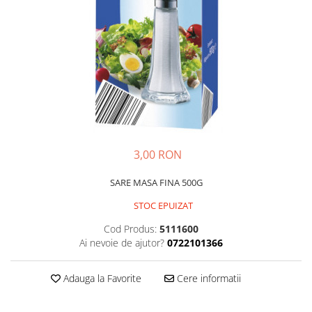
GEMURI
INĂLBITOR SI SOLUȚII PENTRU
PASTE
INDEPĂRTAREA PETELOR
SEMIPREPARATE
ODORIZANTE DE BAIE
SOSURI
ODORIZANTE DE CAMERĂ
VITAMINE / EFERVESCENTE
PROSOAPE DE BUCĂTARIE / LAVETE
/ BUREȚI
3,00 RON
SARE MASA FINA 500G
STOC EPUIZAT
Cod Produs:
5111600
Ai nevoie de ajutor?
0722101366
Adauga la Favorite
Cere informatii