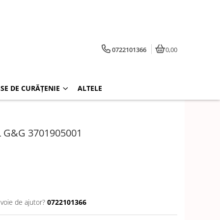
0722101366
0,00
SE DE CURĂȚENIE
ALTELE
L G&G 3701905001
evoie de ajutor?
0722101366