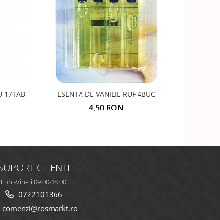
NOU
U 17TAB
ESENTA DE VANILIE RUF 4BUC
CEAI GH
4,50 RON
SUPORT CLIENTI
Luni-Vineri 09:00-18:00
0722101366
comenzi@rosmarkt.ro